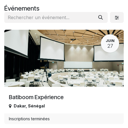
Se rendre au contenu
Événements
JUIN
27
Batiboom Expérience
Dakar
,
Sénégal
Inscriptions terminées